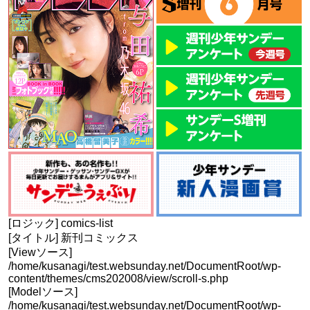
週刊懸賞:今週号
週刊懸賞:先週号
S増刊懸賞
[ロジック] comics-list
[タイトル] 新刊コミックス
[Viewソース]
/home/kusanagi/test.websunday.net/DocumentRoot/wp-
content/themes/cms202008/view/scroll-s.php
[Modelソース]
/home/kusanagi/test.websunday.net/DocumentRoot/wp-