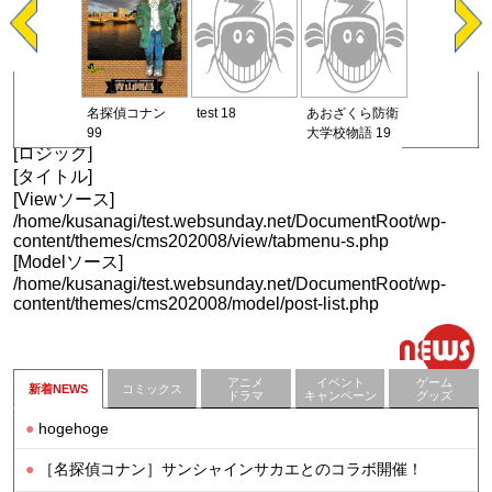
王城でおやす
名探偵コナン
test 18
あおざくら防衛
天野めぐみ
18
99
大学校物語 19
キだらけ！ 2
[ロジック]
[タイトル]
[Viewソース]
/home/kusanagi/test.websunday.net/DocumentRoot/wp-
content/themes/cms202008/view/tabmenu-s.php
[Modelソース]
/home/kusanagi/test.websunday.net/DocumentRoot/wp-
content/themes/cms202008/model/post-list.php
アニメ
イベント
ゲーム
新着NEWS
コミックス
ドラマ
キャンペーン
グッズ
hogehoge
［名探偵コナン］サンシャインサカエとのコラボ開催！